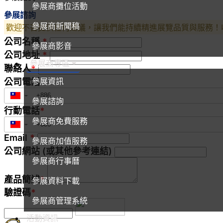
參展商攤位活動
參展諮詢
參展商新聞稿
歡迎不吝提供任何建議，讓我們能持續精進展覽品質與服務！
公司名稱
*
參展商影音
公司地址
*
參展商專區
聯絡人
*
參展資訊
公司電話
▼
參展諮詢
行動電話
*
參展商免費服務
▼
Email
*
參展商加值服務
公司網站 (或其他參考連結)
參展商行事曆
產品簡述
*
參展資料下載
驗證碼
*
參展商管理系統
活動資訊