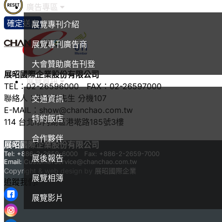
廣告專區
確定送出
展覽專刊介紹
展覽專刊廣告商
大會贊助廣告刊登
展昭國際企業股份有限公司
展覽資訊
TEL：02-26596000 FAX：02-26597000
聯絡人：楊于德先生 分機107
交通資訊
E-MAIL：show@chanchao.com.tw
特約飯店
114 台北市內湖區港墘路185號3樓
合作夥伴
展昭國際企業股份有限公司
Tel: +886-2-2659-6000 Fax: +886-2-2659-7000
展後報告
Email:
CustomerService@chanchao.com.tw
Copyright & web design by
展昭國際企業
展覽相簿
追蹤我們:
展覽影片