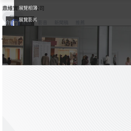
展覽相簿
鼎維實業有限公司
0
展覽影片
介紹
產品
影音
新聞稿
推薦