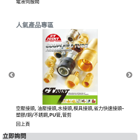
電液伺服閥
電磁調
人氣產品專區
空壓接頭, 油壓接頭,水接頭,模具接頭,省力快速接頭-
氣動快
塑膠/銅/不銹鋼,PU管,管剪
回上頁
立即詢問