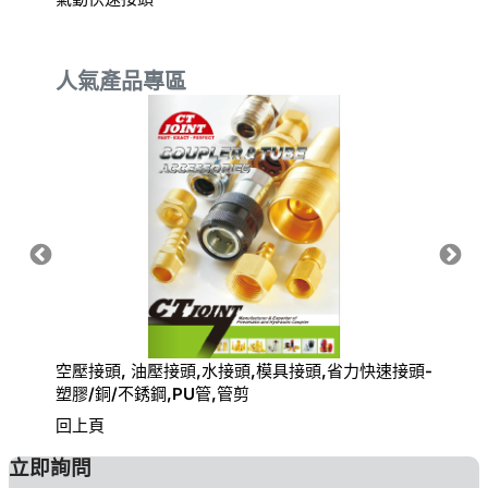
人氣產品專區
空壓接頭, 油壓接頭,水接頭,模具接頭,省力快速接頭-
氣動快
塑膠/銅/不銹鋼,PU管,管剪
回上頁
立即詢問