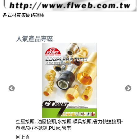
各式材質鍍硬鉻鋼棒
人氣產品專區
空壓接頭, 油壓接頭,水接頭,模具接頭,省力快速接頭-
氣動快
塑膠/銅/不銹鋼,PU管,管剪
回上頁