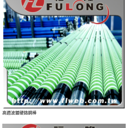
高週波鍍硬鉻鋼棒