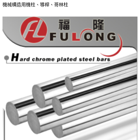
機械構造用機柱、導桿、哥林柱