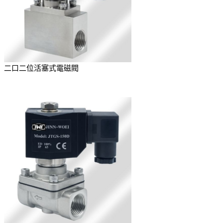
二口二位活塞式電磁閥