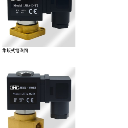
集鈑式電磁閥