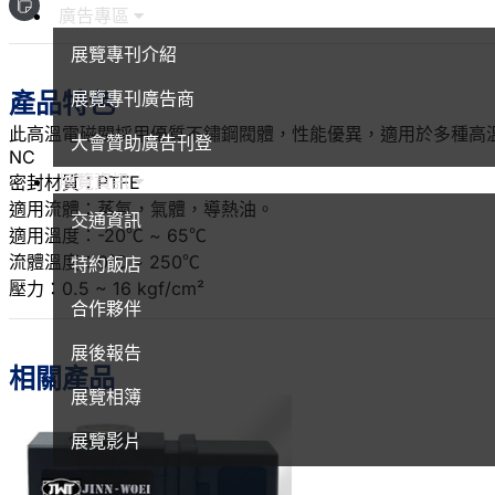
廣告專區
展覽專刊介紹
產品特色
展覽專刊廣告商
此高溫電磁閥採用優質不鏽鋼閥體，性能優異，適用於多種高
大會贊助廣告刊登
NC
展覽資訊
密封材質：PTFE
適用流體：蒸氣，氣體，導熱油。
交通資訊
適用溫度：-20℃ ~ 65℃
流體溫度：0℃ ~ 250℃
特約飯店
壓力：0.5 ~ 16 kgf/cm²
合作夥伴
展後報告
相關產品
展覽相簿
展覽影片