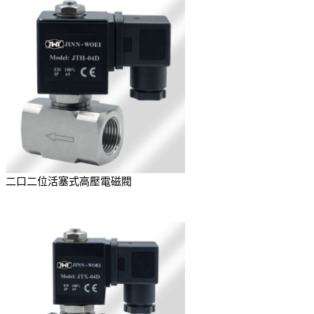
二口二位活塞式高壓電磁閥