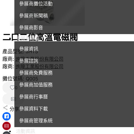
參展商攤位活動
參展商新聞稿
參展商影音
二口二位高溫電磁閥
參展商專區
參展資訊
產品型號:
JHTS
廠商:
進暐工業股份有限公司
參展諮詢
廠商:
進暐工業股份有限公司
參展商免費服務
攤位號碼:
Q005
參展商加值服務
0
參展商行事曆
參展資料下載
分享 :
參展商管理系統
活動資訊