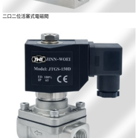
二口二位活塞式電磁閥