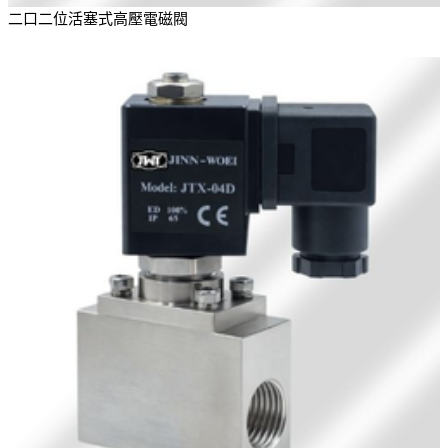
二口二位活塞式高壓電磁閥