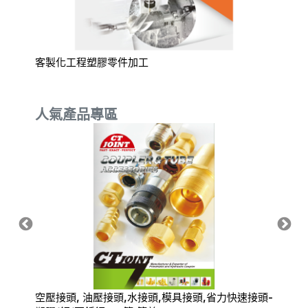
濕度傳感
客製化工程塑膠零件加工
eyc-
熱質式
人氣產品專區
空壓接頭, 油壓接頭,水接頭,模具接頭,省力快速接頭-
氣動快